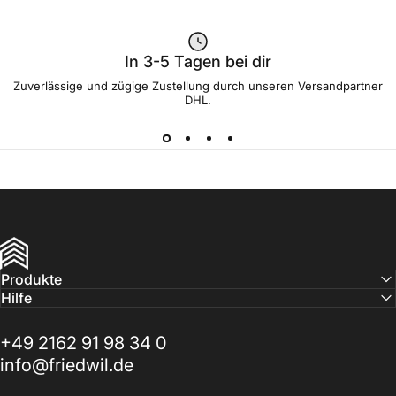
In 3-5 Tagen bei dir
Zuverlässige und zügige Zustellung durch unseren Versandpartner
DHL.
FRIEDWIL
Produkte
Hilfe
+49 2162 91 98 34 0
info@friedwil.de