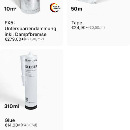
FX5:
Tape
Unit price
€24,90*
(€0,50
/
m)
Untersparrendämmung
per
inkl. Dampfbremse
Unit price
€279,00*
(€27,90
/
m2)
per
Glue
Unit price
€14,90*
(€48,06
/
l)
per