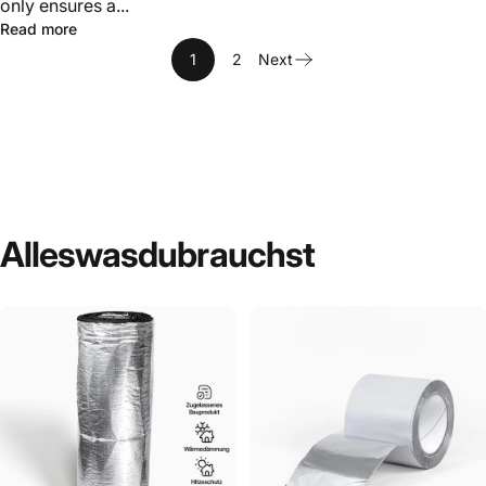
only ensures a...
Read more
1
2
Next
Alles
was
du
brauchst