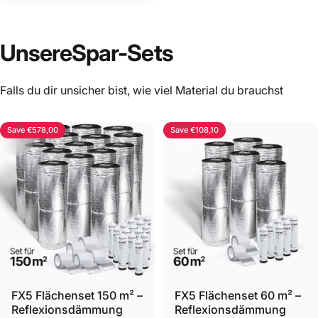
Unsere
Spar-Sets
Falls du dir unsicher bist, wie viel Material du brauchst
Save €578,00
Save €108,10
FX5 Flächenset 150 m² –
FX5 Flächenset 60 m² –
Reflexionsdämmung
Reflexionsdämmung