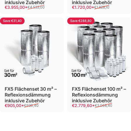
inklusive Zubehör
inklusive Zubehör
Sale price
Regular price
Sale price
Regular price
€3.955,00*
€1.720,00*
€4.533,00
€1.828,10
Save €31,40
Save €288,80
FX5 Flächenset 30 m² –
FX5 Flächenset 100 m² –
Reflexionsdämmung
Reflexionsdämmung
inklusive Zubehör
inklusive Zubehör
Sale price
Regular price
Sale price
Regular price
€905,00*
€2.779,60*
€936,40
€3.068,40