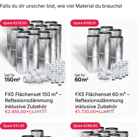
Falls du dir unsicher bist, wie viel Material du brauchst
Spare €578,00
Spare €108,10
FX5 Flächenset 150 m² –
FX5 Flächenset 60 m² –
Reflexionsdämmung
Reflexionsdämmung
inklusive Zubehör
inklusive Zubehör
Verkaufspreis
Normaler Preis
Verkaufspreis
Normaler Preis
€3.955,00*
€1.720,00*
€4.533,00
€1.828,10
Spare €31,40
Spare €288,80