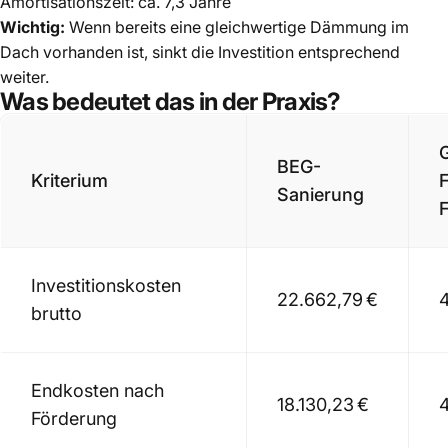
Amortisationszeit: ca. 7,3 Jahre
Wichtig:
Wenn bereits eine gleichwertige Dämmung im
Dach vorhanden ist, sinkt die Investition entsprechend
weiter.
Was bedeutet das in der Praxis?
BEG-
Kriterium
F
Sanierung
Investitionskosten
22.662,79 €
4
brutto
Endkosten nach
18.130,23 €
4
Förderung