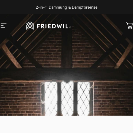
Direkt zum Inhalt
Pause Diashow
2-in-1: Dämmung & Dampfbremse
Seitennavigation
FRIEDWIL
D