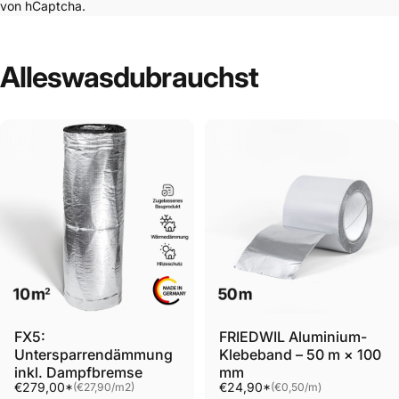
von hCaptcha.
Alles
was
du
brauchst
FX5:
FRIEDWIL Aluminium-
Untersparrendämmung
Klebeband – 50 m × 100
inkl. Dampfbremse
mm
Grundpreis
Grundpreis
€279,00*
€24,90*
(€27,90
/
m2)
(€0,50
/
m)
pro
pro