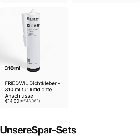
FRIEDWIL Dichtkleber –
310 ml für luftdichte
Anschlüsse
Grundpreis
€14,90*
(€48,06
/
l)
pro
Unsere
Spar-Sets