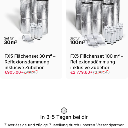
FX5 Flächenset 30 m² –
FX5 Flächenset 100 m² –
Reflexionsdämmung
Reflexionsdämmung
inklusive Zubehör
inklusive Zubehör
Verkaufspreis
Normaler Preis
Verkaufspreis
Normaler Preis
€905,00*
€2.779,60*
€936,40
€3.068,40
In 3-5 Tagen bei dir
Zuverlässige und zügige Zustellung durch unseren Versandpartner