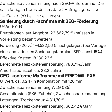
ohne
Förderung
–
was
lohnt
Zwischensparrendämmung nach GEG-Anforderung. Die
vollständigen Daten stellen wir auf Anfrage gerne zur
sich
wirklich?
Verfügung (siehe Hinweis unten).
Sanierung durch Fachfirma mit BEG-Förderung
U-Wert: 0,14
Juli 03, 2025
Bruttokosten laut Angebot: 22.662,79 € (müssen in
Vorleistung bezahlt werden)
Förderung (20 %): –4.532,56 €
nachgelagert (bei Vorlage
eines individuellen Sanierungsfahrplan iSFP, sonst 15%)
Effektive Kosten: 18.130,23 €
Berechnete Heizkosteneinsparung: 780,71 €/Jahr
Amortisationszeit: ca. 23,2 Jahre
GEG-konforme Maßnahme mit FRIEDWIL FX5
U-Wert: ca. 0,24 (in Kombination mit 120 mm
Zwischensparrendämmung WLG 035)
Gesamtkosten (FX5, Zubehör, Zwischensparrendämmung,
Lattungen, Trockenbau): 4.811,70 €
Berechnete Heizkosteneinsparung: 662,42 €/Jahr