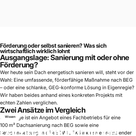
Förderung oder selbst sanieren? Was sich
wirtschaftlich wirklich lohnt
Ausgangslage: Sanierung mit oder ohne
Förderung?
Wer heute sein Dach energetisch sanieren will, steht vor der
Wahl: Eine umfassende, förderfähige Maßnahme nach BEG
– oder eine schlanke, GEG-konforme Lösung in Eigenregie?
Wir haben beides anhand eines konkreten Projekts mit
echten Zahlen verglichen.
Zwei Ansätze im Vergleich
Grundlage ist ein
Angebot eines Fachbetriebs
für eine
Wissen
100 m² Dachsanierung nach BEG sowie eine
Dachdämmung
mit
oder
Selbstumsetzung mit FRIEDWIL FX5 inklusive ergänzender