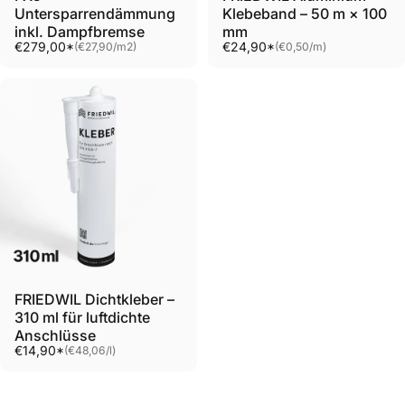
Untersparrendämmung
Klebeband – 50 m × 100
#DämmItYourself
inkl. Dampfbremse
mm
Grundpreis
Grundpreis
€279,00*
€24,90*
(€27,90
/
m2)
(€0,50
/
m)
pro
pro
FRIEDWIL Dichtkleber –
310 ml für luftdichte
Anschlüsse
Grundpreis
€14,90*
(€48,06
/
l)
pro