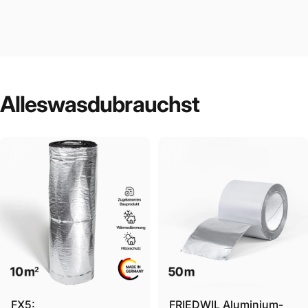
Alles
was
du
brauchst
Lass uns an deinem Projekt teilhaben:
FX5:
FRIEDWIL Aluminium-