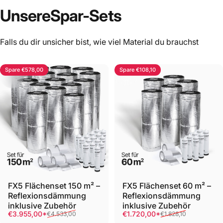
Unsere
Spar-Sets
Falls du dir unsicher bist, wie viel Material du brauchst
Spare €578,00
Spare €108,10
FX5 Flächenset 150 m² –
FX5 Flächenset 60 m² –
Reflexionsdämmung
Reflexionsdämmung
inklusive Zubehör
inklusive Zubehör
Verkaufspreis
Normaler Preis
Verkaufspreis
Normaler Preis
€3.955,00*
€1.720,00*
€4.533,00
€1.828,10