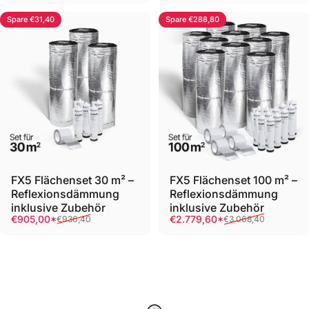
Spare €31,40
Spare €288,80
FX5 Flächenset 30 m² –
FX5 Flächenset 100 m² –
Reflexionsdämmung
Reflexionsdämmung
inklusive Zubehör
inklusive Zubehör
Verkaufspreis
Normaler Preis
Verkaufspreis
Normaler Preis
€905,00*
€2.779,60*
€936,40
€3.068,40