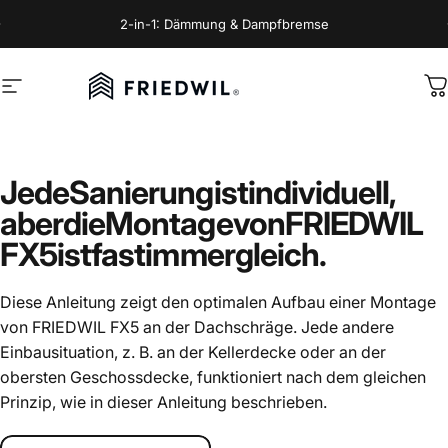
Direkt zum Inhalt
Pause Diashow
2-in-1: Dämmung & Dampfbremse
Seitennavigation
FRIEDWIL
D
Jede
Sanierung
ist
individuell,
aber
die
Montage
von
FRIEDWIL
FX5
ist
fast
immer
gleich.
Diese Anleitung zeigt den optimalen Aufbau einer Montage
von FRIEDWIL FX5 an der Dachschräge. Jede andere
Einbausituation, z. B. an der Kellerdecke oder an der
obersten Geschossdecke, funktioniert nach dem gleichen
Prinzip, wie in dieser Anleitung beschrieben.