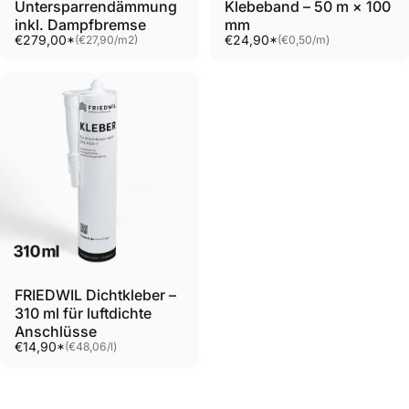
Untersparrendämmung
Klebeband – 50 m × 100
inkl. Dampfbremse
mm
Grundpreis
Grundpreis
€279,00*
€24,90*
(€27,90
/
m2)
(€0,50
/
m)
pro
pro
FRIEDWIL Dichtkleber –
310 ml für luftdichte
Anschlüsse
Grundpreis
€14,90*
(€48,06
/
l)
pro