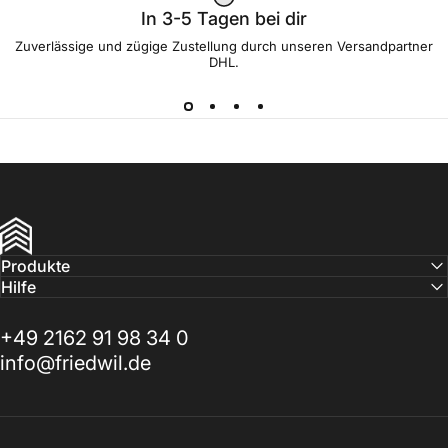
In 3-5 Tagen bei dir
Zuverlässige und zügige Zustellung durch unseren Versandpartner
DHL.
FRIEDWIL
Produkte
Hilfe
+49 2162 91 98 34 0
info@friedwil.de