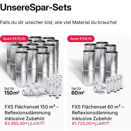
Unsere
Spar-Sets
Falls du dir unsicher bist, wie viel Material du brauchst
Spare €578,00
Spare €108,10
FX5 Flächenset 150 m² –
FX5 Flächenset 60 m² –
Reflexionsdämmung
Reflexionsdämmung
inklusive Zubehör
inklusive Zubehör
Verkaufspreis
Normaler Preis
Verkaufspreis
Normaler Preis
€3.955,00*
€1.720,00*
€4.533,00
€1.828,10