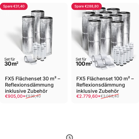
Spare €31,40
Spare €288,80
FX5 Flächenset 30 m² –
FX5 Flächenset 100 m² –
Reflexionsdämmung
Reflexionsdämmung
inklusive Zubehör
inklusive Zubehör
Verkaufspreis
Normaler Preis
Verkaufspreis
Normaler Preis
€905,00*
€2.779,60*
€936,40
€3.068,40