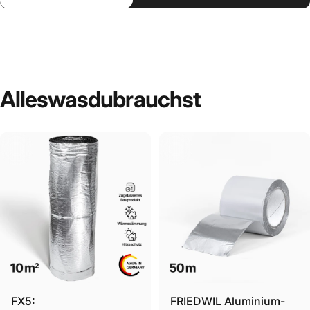
Alles
was
du
brauchst
FX5:
FRIEDWIL Aluminium-