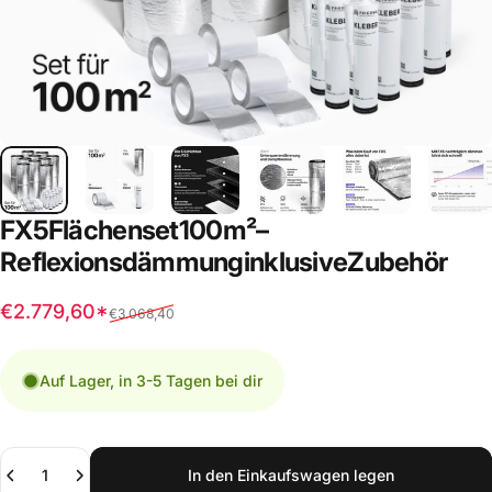
FX5
Flächenset
100
m²
–
Reflexionsdämmung
inklusive
Zubehör
Verkaufspreis
Normaler Preis
€2.779,60*
€3.068,40
Auf Lager, in 3-5 Tagen bei dir
Anzahl
In den Einkaufswagen legen